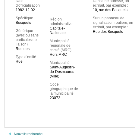
Date
Dans une adresse, on
d'officialisation
écrirait, par exemple :
1982-12-02
10, rue des Bosquets
Spécifique
Sur un panneau de
Région
Bosquets
signalisation routière, on
administrative
écrirait, par exemple :
Capitale-
Générique
Rue des Bosquets
Nationale
(avec ou sans
particules de
Municipalité
liaison)
régionale de
Rue des
comté (MRC)
Hors MRC
Type d'entité
Rue
Municipalité
Saint-Augustin-
de-Desmaures
(Ville)
Code
géographique de
la municipalité
23072
Nouvelle recherche