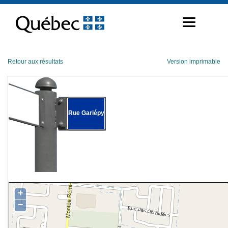
Passer
au
contenu
Retour aux résultats
Version imprimable
Rue Gariépy
+
−