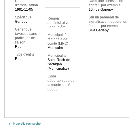
Date
Dans une adresse, on
d'officialisation
écrirait, par exemple :
1981-11-05
10, rue Gariépy
Spécifique
Sur un panneau de
Région
Gariépy
signalisation routière, on
administrative
écrirait, par exemple :
Lanaudière
Générique
Rue Gariépy
(avec ou sans
Municipalité
particules de
régionale de
liaison)
comté (MRC)
Rue
Montcalm
Type d'entité
Municipalité
Rue
Saint-Roch-de-
l'Achigan
(Municipalité)
Code
géographique de
la municipalité
63035
Nouvelle recherche