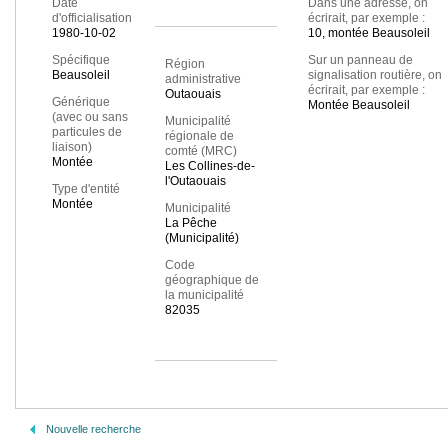
Date
Dans une adresse, on
d'officialisation
écrirait, par exemple :
1980-10-02
10, montée Beausoleil
Spécifique
Sur un panneau de
Région
Beausoleil
signalisation routière, on
administrative
écrirait, par exemple :
Outaouais
Générique
Montée Beausoleil
(avec ou sans
Municipalité
particules de
régionale de
liaison)
comté (MRC)
Montée
Les Collines-de-
l'Outaouais
Type d'entité
Montée
Municipalité
La Pêche
(Municipalité)
Code
géographique de
la municipalité
82035
Nouvelle recherche