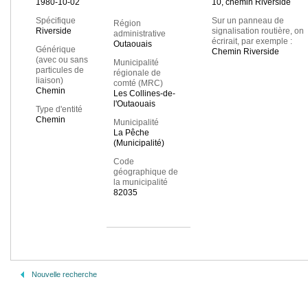
1980-10-02
10, chemin Riverside
Spécifique
Sur un panneau de
Région
Riverside
signalisation routière, on
administrative
écrirait, par exemple :
Outaouais
Générique
Chemin Riverside
(avec ou sans
Municipalité
particules de
régionale de
liaison)
comté (MRC)
Chemin
Les Collines-de-
l'Outaouais
Type d'entité
Chemin
Municipalité
La Pêche
(Municipalité)
Code
géographique de
la municipalité
82035
Nouvelle recherche