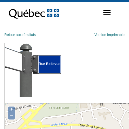
Passer
au
contenu
Retour aux résultats
Version imprimable
Rue Bellevue
+
−