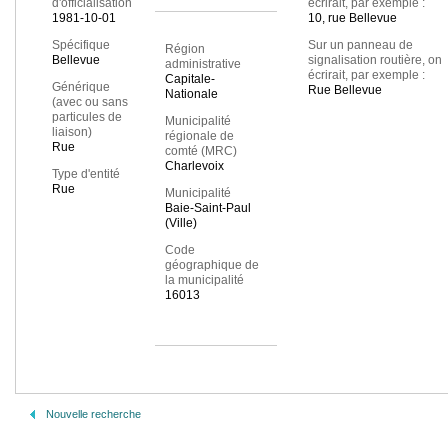
d'officialisation
écrirait, par exemple :
1981-10-01
10, rue Bellevue
Spécifique
Sur un panneau de
Région
Bellevue
signalisation routière, on
administrative
écrirait, par exemple :
Capitale-
Générique
Rue Bellevue
Nationale
(avec ou sans
particules de
Municipalité
liaison)
régionale de
Rue
comté (MRC)
Charlevoix
Type d'entité
Rue
Municipalité
Baie-Saint-Paul
(Ville)
Code
géographique de
la municipalité
16013
Nouvelle recherche