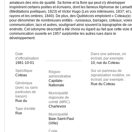
amateurs des vins de qualité. Sa forme et la flore qui peut s'y développer
inspirèrent certains poètes et écrivains, dont les fameux Alphonse de Lamart
(Méditations poétiques, 1823) et Victor Hugo (Les voix intérieures, 1837; et 
rayons et les ombres, 1840). De plus, des Québécois emploient « Coteau(x) 
pour dénommer de nombreuses entités - ruisseaux, barrages, coteaux, voies
communication, lacs et autres, soulignant ainsi souvent la topographie de ce
endroits. Cet odonyme descriptif a été choisi eu égard au fait que cette voie 
communication ouverte en 1957 surplombe les autres rues dans le
développement.
Date
Dans une adresse, on
d'officialisation
écrirait, par exemple :
1981-10-01
10, rue du Coteau
Spécifique
Sur un panneau de
Région
Coteau
signalisation routière, on
administrative
écrirait, par exemple :
Capitale-
Générique
Rue du Coteau
Nationale
(avec ou sans
particules de
Municipalité
liaison)
régionale de
Rue du
comté (MRC)
Charlevoix
Type d'entité
Rue
Municipalité
Baie-Saint-Paul
(Ville)
Code