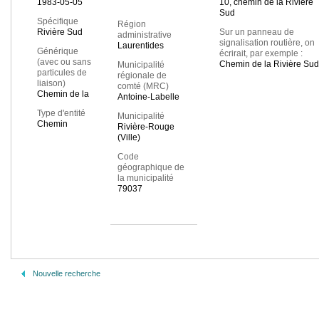
1983-05-05
10, chemin de la Rivière
Sud
Spécifique
Région
Rivière Sud
Sur un panneau de
administrative
signalisation routière, on
Laurentides
Générique
écrirait, par exemple :
(avec ou sans
Chemin de la Rivière Sud
Municipalité
particules de
régionale de
liaison)
comté (MRC)
Chemin de la
Antoine-Labelle
Type d'entité
Municipalité
Chemin
Rivière-Rouge
(Ville)
Code
géographique de
la municipalité
79037
Nouvelle recherche