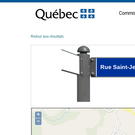
Passer
au
Commis
contenu
Retour aux résultats
Rue Saint-J
+
−