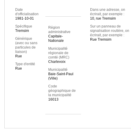
Date
Dans une adresse, on
d'officialisation
écrirait, par exemple :
1981-10-01
10, rue Tremsim
Spécifique
Sur un panneau de
Région
Tremsim
signalisation routière, on
administrative
écrirait, par exemple :
Capitale-
Générique
Rue Tremsim
Nationale
(avec ou sans
particules de
Municipalité
liaison)
régionale de
Rue
comté (MRC)
Charlevoix
Type d'entité
Rue
Municipalité
Baie-Saint-Paul
(Ville)
Code
géographique de
la municipalité
16013