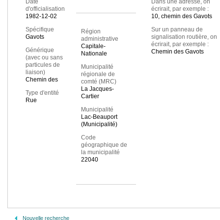
Date
Dans une adresse, on
d'officialisation
écrirait, par exemple :
1982-12-02
10, chemin des Gavots
Spécifique
Sur un panneau de
Région
Gavots
signalisation routière, on
administrative
écrirait, par exemple :
Capitale-
Générique
Chemin des Gavots
Nationale
(avec ou sans
particules de
Municipalité
liaison)
régionale de
Chemin des
comté (MRC)
La Jacques-
Type d'entité
Cartier
Rue
Municipalité
Lac-Beauport
(Municipalité)
Code
géographique de
la municipalité
22040
Nouvelle recherche