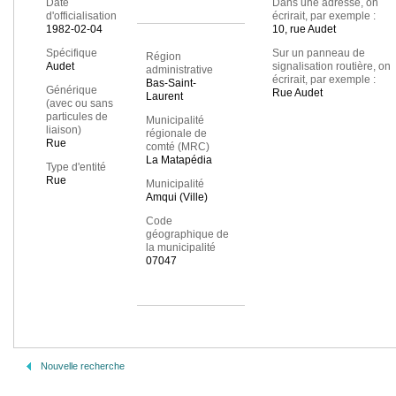
Date
Dans une adresse, on
d'officialisation
écrirait, par exemple :
1982-02-04
10, rue Audet
Spécifique
Sur un panneau de
Région
Audet
signalisation routière, on
administrative
écrirait, par exemple :
Bas-Saint-
Générique
Rue Audet
Laurent
(avec ou sans
particules de
Municipalité
liaison)
régionale de
Rue
comté (MRC)
La Matapédia
Type d'entité
Rue
Municipalité
Amqui (Ville)
Code
géographique de
la municipalité
07047
Nouvelle recherche