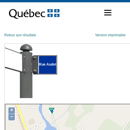
Passer
au
contenu
Retour aux résultats
Version imprimable
Rue Audet
+
−