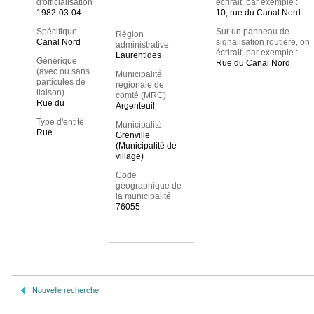
d'officialisation
écrirait, par exemple :
1982-03-04
10, rue du Canal Nord
Spécifique
Sur un panneau de
Région
Canal Nord
signalisation routière, on
administrative
écrirait, par exemple :
Laurentides
Générique
Rue du Canal Nord
(avec ou sans
Municipalité
particules de
régionale de
liaison)
comté (MRC)
Rue du
Argenteuil
Type d'entité
Municipalité
Rue
Grenville
(Municipalité de
village)
Code
géographique de
la municipalité
76055
Nouvelle recherche