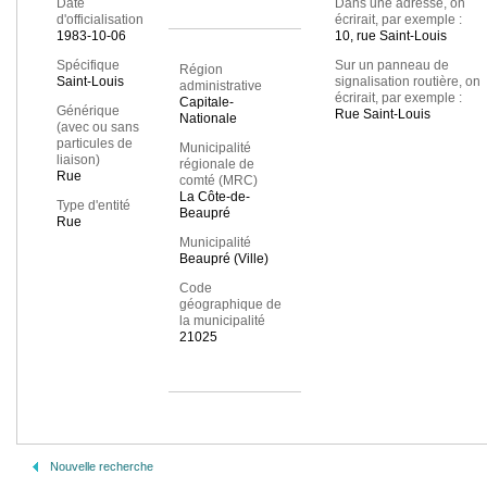
Date
Dans une adresse, on
d'officialisation
écrirait, par exemple :
1983-10-06
10, rue Saint-Louis
Spécifique
Sur un panneau de
Région
Saint-Louis
signalisation routière, on
administrative
écrirait, par exemple :
Capitale-
Générique
Rue Saint-Louis
Nationale
(avec ou sans
particules de
Municipalité
liaison)
régionale de
Rue
comté (MRC)
La Côte-de-
Type d'entité
Beaupré
Rue
Municipalité
Beaupré (Ville)
Code
géographique de
la municipalité
21025
Nouvelle recherche