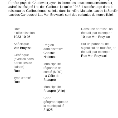
l'arrière-pays de Charlevoix, ayant la forme des deux omoplates dorsaux,
autrefois désigné Lac des Caribous jusqu'en 1942, il se décharge dans le
ruisseau du Caribou lequel se jette dans la rivière Malbaie. Lac de la Sorcièr
Lac des Caribous et Lac Van Bruyssels sont des variantes du nom officiel.
Date
Dans une adresse, on
d'officialisation
écrirait, par exemple :
1983-10-06
10, rue Van Bruyssel
Spécifique
Sur un panneau de
Région
Van Bruyssel
signalisation routière, on
administrative
écrirait, par exemple :
Capitale-
Générique
Rue Van Bruyssel
Nationale
(avec ou sans
particules de
Municipalité
liaison)
régionale de
Rue
comté (MRC)
La Côte-de-
Type d'entité
Beaupré
Rue
Municipalité
Beaupré (Ville)
Code
géographique de
la municipalité
21025