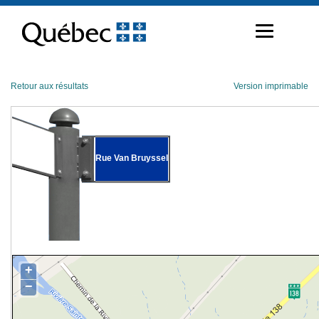
Passer
au
contenu
Retour aux résultats
Version imprimable
Rue Van Bruyssel
+
−