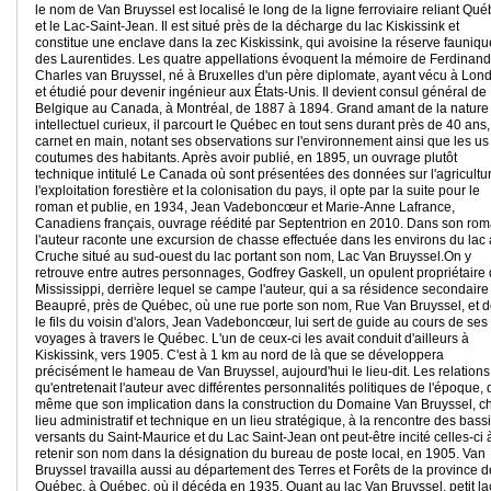
le nom de Van Bruyssel est localisé le long de la ligne ferroviaire reliant Qu
et le Lac-Saint-Jean. Il est situé près de la décharge du lac Kiskissink et
constitue une enclave dans la zec Kiskissink, qui avoisine la réserve fauniqu
des Laurentides. Les quatre appellations évoquent la mémoire de Ferdinand
Charles van Bruyssel, né à Bruxelles d'un père diplomate, ayant vécu à Lon
et étudié pour devenir ingénieur aux États-Unis. Il devient consul général de
Belgique au Canada, à Montréal, de 1887 à 1894. Grand amant de la nature 
intellectuel curieux, il parcourt le Québec en tout sens durant près de 40 ans,
carnet en main, notant ses observations sur l'environnement ainsi que les us
coutumes des habitants. Après avoir publié, en 1895, un ouvrage plutôt
technique intitulé Le Canada où sont présentées des données sur l'agricultu
l'exploitation forestière et la colonisation du pays, il opte par la suite pour le
roman et publie, en 1934, Jean Vadeboncœur et Marie-Anne Lafrance,
Canadiens français, ouvrage réédité par Septentrion en 2010. Dans son rom
l'auteur raconte une excursion de chasse effectuée dans les environs du lac 
Cruche situé au sud-ouest du lac portant son nom, Lac Van Bruyssel.On y
retrouve entre autres personnages, Godfrey Gaskell, un opulent propriétaire
Mississippi, derrière lequel se campe l'auteur, qui a sa résidence secondaire
Beaupré, près de Québec, où une rue porte son nom, Rue Van Bruyssel, et d
le fils du voisin d'alors, Jean Vadeboncœur, lui sert de guide au cours de ses
voyages à travers le Québec. L'un de ceux-ci les avait conduit d'ailleurs à
Kiskissink, vers 1905. C'est à 1 km au nord de là que se développera
précisément le hameau de Van Bruyssel, aujourd'hui le lieu-dit. Les relations
qu'entretenait l'auteur avec différentes personnalités politiques de l'époque, 
même que son implication dans la construction du Domaine Van Bruyssel, ch
lieu administratif et technique en un lieu stratégique, à la rencontre des bass
versants du Saint-Maurice et du Lac Saint-Jean ont peut-être incité celles-ci 
retenir son nom dans la désignation du bureau de poste local, en 1905. Van
Bruyssel travailla aussi au département des Terres et Forêts de la province d
Québec, à Québec, où il décéda en 1935. Quant au lac Van Bruyssel, petit la