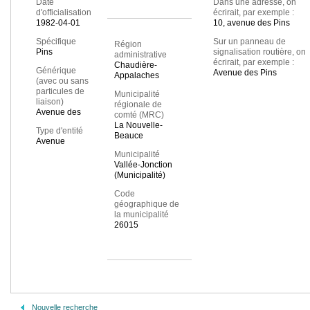
Date
Dans une adresse, on
d'officialisation
écrirait, par exemple :
1982-04-01
10, avenue des Pins
Spécifique
Sur un panneau de
Région
Pins
signalisation routière, on
administrative
écrirait, par exemple :
Chaudière-
Générique
Avenue des Pins
Appalaches
(avec ou sans
particules de
Municipalité
liaison)
régionale de
Avenue des
comté (MRC)
La Nouvelle-
Type d'entité
Beauce
Avenue
Municipalité
Vallée-Jonction
(Municipalité)
Code
géographique de
la municipalité
26015
Nouvelle recherche