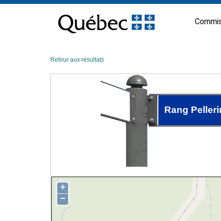
Passer
au
Commis
contenu
Retour aux résultats
Rang Pelleri
+
−