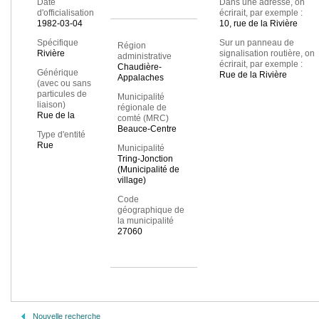
Date
Dans une adresse, on
d'officialisation
écrirait, par exemple :
1982-03-04
10, rue de la Rivière
Spécifique
Sur un panneau de
Région
Rivière
signalisation routière, on
administrative
écrirait, par exemple :
Chaudière-
Générique
Rue de la Rivière
Appalaches
(avec ou sans
particules de
Municipalité
liaison)
régionale de
Rue de la
comté (MRC)
Beauce-Centre
Type d'entité
Rue
Municipalité
Tring-Jonction
(Municipalité de
village)
Code
géographique de
la municipalité
27060
Nouvelle recherche