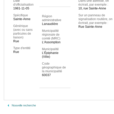
Date
Dans une adresse, on
d'officialisation
écrirait, par exemple :
1981-11-05
10, rue Sainte-Anne
Spécifique
Sur un panneau de
Région
Sainte-Anne
signalisation routière, on
administrative
écrirait, par exemple :
Lanaudière
Générique
Rue Sainte-Anne
(avec ou sans
Municipalité
particules de
régionale de
liaison)
comté (MRC)
Rue
L'Assomption
Type d'entité
Municipalité
Rue
L'Épiphanie
(Ville)
Code
géographique de
la municipalité
60037
Nouvelle recherche