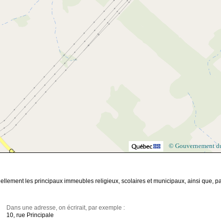
© Gouvernement d
nellement les principaux immeubles religieux, scolaires et municipaux, ainsi que, pa
Dans une adresse, on écrirait, par exemple :
10, rue Principale