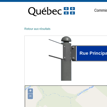
Passer
au
Commis
contenu
Retour aux résultats
Rue Principa
+
−