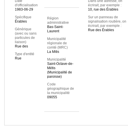
Date
Dans une adresse, on
d'officialisation
écrirait, par exemple :
1983-06-29
10, rue des Érables
Spécifique
Sur un panneau de
Région
Érables
signalisation routière, on
administrative
écrirait, par exemple :
Bas-Saint-
Générique
Rue des Érables
Laurent
(avec ou sans
particules de
Municipalité
liaison)
régionale de
Rue des
comté (MRC)
La Mitis
Type d'entité
Rue
Municipalité
Saint-Octave-de-
Métis
(Municipalité de
paroisse)
Code
géographique de
la municipalité
09055