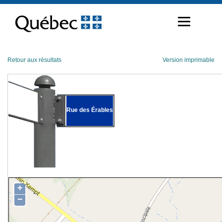
Passer
au
contenu
Retour aux résultats
Version imprimable
Rue des Érables
+
−