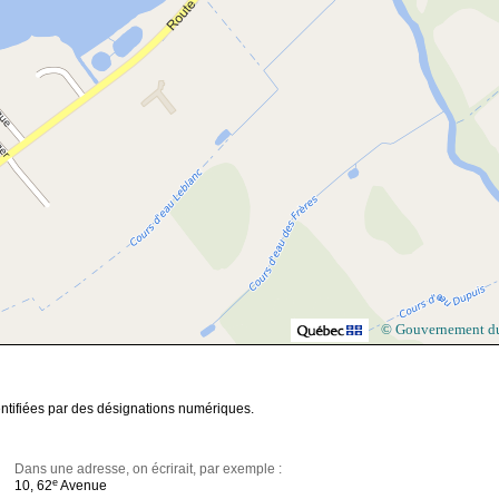
© Gouvernement d
entifiées par des désignations numériques.
Dans une adresse, on écrirait, par exemple :
e
10, 62
Avenue