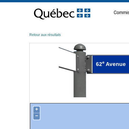
Passer
au
Commis
contenu
Retour aux résultats
e
62
Avenue
+
−