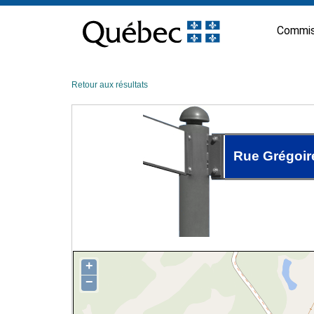
Passer
au
Commis
contenu
Retour aux résultats
Rue Grégoir
+
−