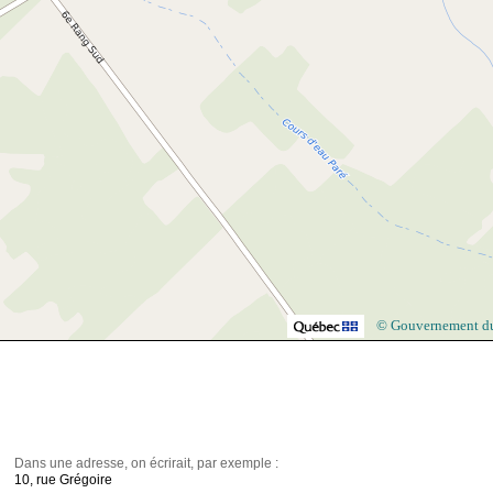
© Gouvernement d
Dans une adresse, on écrirait, par exemple :
10, rue Grégoire