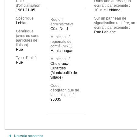
Date
Dans une adresse, on
d'officialisation
écrirait, par exemple :
1981-11-05
10, rue Leblanc
Spécifique
Sur un panneau de
Région
Leblanc
signalisation routière, on
administrative
écrirait, par exemple :
Côte-Nord
Générique
Rue Leblanc
(avec ou sans
Municipalité
particules de
régionale de
liaison)
comté (MRC)
Rue
Manicouagan
Type d'entité
Municipalité
Rue
Chute-aux-
Outardes
(Municipalité de
village)
Code
géographique de
la municipalité
96035
Nouvelle recherche