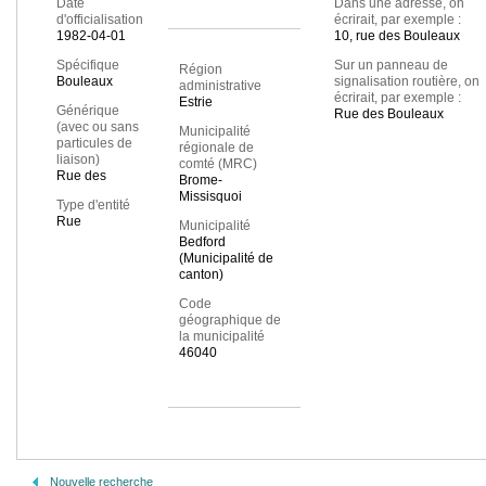
Date
Dans une adresse, on
d'officialisation
écrirait, par exemple :
1982-04-01
10, rue des Bouleaux
Spécifique
Sur un panneau de
Région
Bouleaux
signalisation routière, on
administrative
écrirait, par exemple :
Estrie
Générique
Rue des Bouleaux
(avec ou sans
Municipalité
particules de
régionale de
liaison)
comté (MRC)
Rue des
Brome-
Missisquoi
Type d'entité
Rue
Municipalité
Bedford
(Municipalité de
canton)
Code
géographique de
la municipalité
46040
Nouvelle recherche