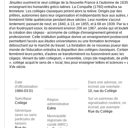
Jésuites ouvrirent le seul collège de la Nouvelle-France à l'automne de 1635
enseignant les humanités gréco-latines. La Conquête (1760) entraîna sa
fermeture. Les collèges classiques prirent alors la relève. Dirigés par des
prêtres, autonomes dans leur organisation et indépendants face aux autres, i
formèrent l'élite québécoise pendant deux siècles. Leur nombre s'accrut
lentement, passant de neuf, en 1840, à 13, en 1855, et à 68 en 1939. Par la s
d'un foudroyant essor, ils devinrent environ 200 en 1967, année qui vit toutef
la création des cégeps - acronyme de collège d'enseignement général et
professionnel. Cette institution publique donne un enseignement postsecond
permettant l'accès aux études universitaires ou une formation technique
débouchant sur le marché du travail. La fondation de ce nouveau joueur dan
monde de l'éducation entraîna la disparition des collèges classiques. Certai
fermèrent leurs portes, d'autres se transformèrent ou fusionnèrent avec les
cégeps. Venant du latin collegium, « ensemble, corps (de magistrats, de prêt
», collège acquit le sens de « local, lieu pour enseigner lettres et sciences » 
XVe siècle.
Date
Dans une adresse, on
d'officialisation
écrirait, par exemple :
1984-03-01
10, rue du Collège
Spécifique
Sur un panneau de
Région
Collège
signalisation routière, on
administrative
écrirait, par exemple :
Estrie
Générique
Rue du Collège
(avec ou sans
Municipalité
particules de
régionale de
liaison)
comté (MRC)
Rue du