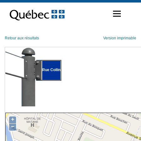
Passer
au
contenu
Retour aux résultats
Version imprimable
Rue Collin
+
−