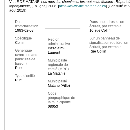
VILLE DE MATANE.
Les rues, les chemins et les routes de Matane : Répertoi
toponymique,
[En ligne], 2008. [
https://www.ville.matane.qc.ca
] (Consulté le 6
août 2019).
Date
Dans une adresse, on
d'officialisation
écrirait, par exemple :
1983-02-03
10, rue Collin
Spécifique
Sur un panneau de
Région
Collin
signalisation routière, on
administrative
écrirait, par exemple :
Bas-Saint-
Générique
Rue Collin
Laurent
(avec ou sans
particules de
Municipalité
liaison)
régionale de
Rue
comté (MRC)
La Matanie
Type d'entité
Rue
Municipalité
Matane (Ville)
Code
géographique de
la municipalité
08053