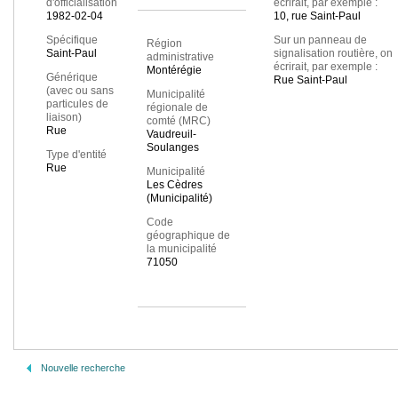
d'officialisation
écrirait, par exemple :
1982-02-04
10, rue Saint-Paul
Spécifique
Sur un panneau de
Région
Saint-Paul
signalisation routière, on
administrative
écrirait, par exemple :
Montérégie
Générique
Rue Saint-Paul
(avec ou sans
Municipalité
particules de
régionale de
liaison)
comté (MRC)
Rue
Vaudreuil-
Soulanges
Type d'entité
Rue
Municipalité
Les Cèdres
(Municipalité)
Code
géographique de
la municipalité
71050
Nouvelle recherche