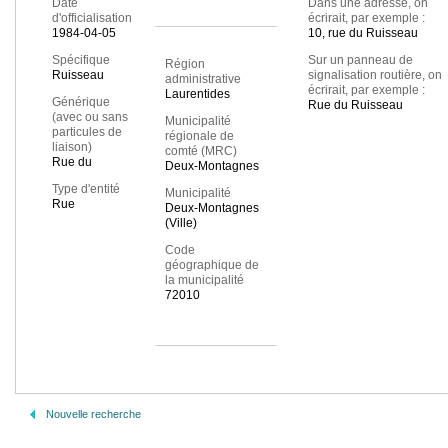
Date
Dans une adresse, on
d'officialisation
écrirait, par exemple :
1984-04-05
10, rue du Ruisseau
Spécifique
Sur un panneau de
Région
Ruisseau
signalisation routière, on
administrative
écrirait, par exemple :
Laurentides
Générique
Rue du Ruisseau
(avec ou sans
Municipalité
particules de
régionale de
liaison)
comté (MRC)
Rue du
Deux-Montagnes
Type d'entité
Municipalité
Rue
Deux-Montagnes
(Ville)
Code
géographique de
la municipalité
72010
Nouvelle recherche