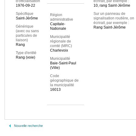
d'officialisation
écrirait, par exemple :
1976-09-22
10, rang Saint-Jérôme
Spécifique
Sur un panneau de
Région
Saint-Jérôme
signalisation routière, on
administrative
écrirait, par exemple :
Capitale-
Générique
Rang Saint-Jérôme
Nationale
(avec ou sans
particules de
Municipalité
liaison)
régionale de
Rang
comté (MRC)
Charlevoix
Type d'entité
Rang (voie)
Municipalité
Baie-Saint-Paul
(Ville)
Code
géographique de
la municipalité
16013
Nouvelle recherche