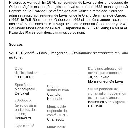
Rivières et Montréal. En 1674, monseigneur de Laval est désigné évêque de
Québec. Âgé et malade, François de Laval se retire en 1688; monseigneur J
Baptiste de La Croix de Chevrières de Saint-Vallier le remplace. Sous son
administration, monseigneur de Laval fonde le Grand Séminaire de Québec
(1663), le Petit Séminaire de Québec en 1668 et, la même année, l'école de
métiers à Saint-Joachim. Ici, il s'agit de la forme normalisée de l'odonyme «
Boulevard Monseigneur-de-Laval », répertorié le 1981-07.
Rang La Mare
et
Rang des Mares
sont deux variantes de ce nom.
Sources
VACHON, André, « Laval, François de »,
Dicitionnaire biographique du Can
en ligne
.
Date
Dans une adresse, on
d'officialisation
écrirait, par exemple :
1981-10-01
10, boulevard
Monseigneur-De Laval
Spécifique
Région
Monseigneur-
Sur un panneau de
administrative
De Laval
signalisation routière, on
Capitale-
écrirait, par exemple :
Nationale
Générique
Boulevard Monseigneur-
(avec ou sans
De Laval
Municipalité
particules de
régionale de
liaison)
comté (MRC)
Boulevard
Charlevoix
Type d'entité
Municipalité