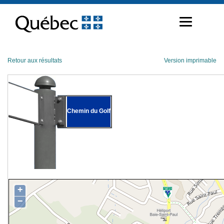
Passer
au
contenu
Retour aux résultats
Version imprimable
Chemin du Golf
+
−