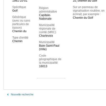
1981-10-01
10, chemin du Golf
Spécifique
Sur un panneau de
Région
Golf
signalisation routière, on
administrative
écrirait, par exemple :
Capitale-
Générique
Chemin du Golf
Nationale
(avec ou sans
particules de
Municipalité
liaison)
régionale de
Chemin du
comté (MRC)
Charlevoix
Type d'entité
Chemin
Municipalité
Baie-Saint-Paul
(Ville)
Code
géographique de
la municipalité
16013
Nouvelle recherche