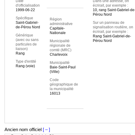
Date
Dans une adresse, on
d'officialisation
écrirait, par exemple :
1999-06-22
10, rang Saint-Gabriel-de
Pérou Nord
Spécifique
Région
Saint-Gabriel-
Sur un panneau de
administrative
de-Pérou Nord
signalisation routière, on
Capitale-
écrirait, par exemple :
Nationale
Générique
Rang Saint-Gabriel-de-
(avec ou sans
Pérou Nord
Municipalité
particules de
régionale de
liaison)
comté (MRC)
Rang
Charlevoix
Type d'entité
Municipalité
Rang (voie)
Baie-Saint-Paul
(Ville)
Code
géographique de
la municipalité
16013
Ancien nom officiel
[ – ]