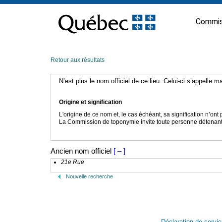
Passer
au
Commis
contenu
Retour aux résultats
N’est plus le nom officiel de ce lieu. Celui-ci s’appelle 
Origine et signification
L'origine de ce nom et, le cas échéant, sa signification n’on
La Commission de toponymie invite toute personne détenant u
Ancien nom officiel
[ – ]
21e Rue
Nouvelle recherche
Déclaration de servi