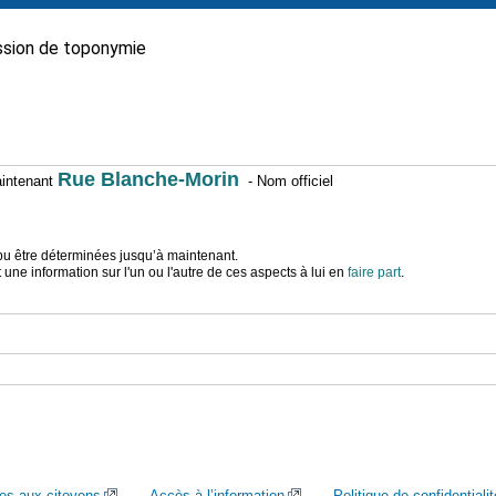
sion de toponymie
Rue Blanche-Morin
maintenant
- Nom officiel
t pu être déterminées jusqu’à maintenant.
ne information sur l'un ou l'autre de ces aspects à lui en
faire part
.
ces aux citoyens
Accès à l’information
Politique de confidentialit