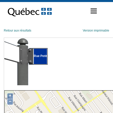
Passer
au
contenu
Retour aux résultats
Version imprimable
Rue Petit
+
−