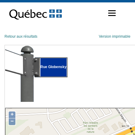
Passer
au
contenu
Retour aux résultats
Version imprimable
Rue Globensky
+
−