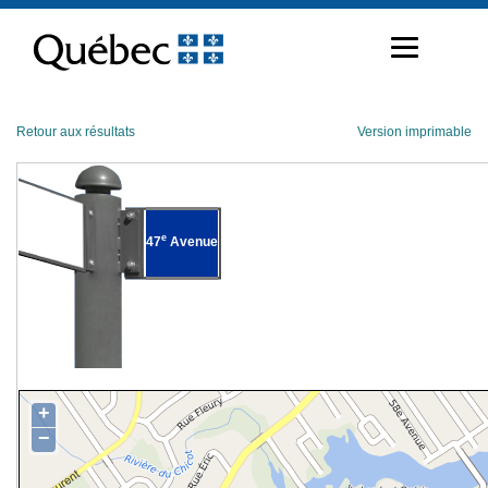
Passer
au
contenu
Retour aux résultats
Version imprimable
e
47
Avenue
+
−