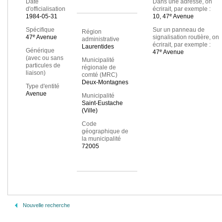
Date
Dans une adresse, on
d'officialisation
écrirait, par exemple :
e
1984-05-31
10, 47
Avenue
Spécifique
Sur un panneau de
Région
e
47
Avenue
signalisation routière, on
administrative
écrirait, par exemple :
Laurentides
Générique
e
47
Avenue
(avec ou sans
Municipalité
particules de
régionale de
liaison)
comté (MRC)
Deux-Montagnes
Type d'entité
Avenue
Municipalité
Saint-Eustache
(Ville)
Code
géographique de
la municipalité
72005
Nouvelle recherche