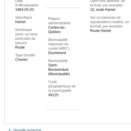
Date
Dans une adresse, on
d'officialisation
écrirait, par exemple :
1984-05-03
10, route Hamel
Spécifique
Sur un panneau de
Région
Hamel
signalisation routière, on
administrative
écrirait, par exemple :
Centre-du-
Générique
Route Hamel
Québec
(avec ou sans
particules de
Municipalité
liaison)
régionale de
Route
comté (MRC)
Drummond
Type d'entité
Chemin
Municipalité
Saint-
Bonaventure
(Municipalité)
Code
géographique de
la municipalité
49125
Nouvelle recherche