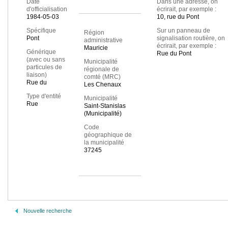
Date
Dans une adresse, on
d'officialisation
écrirait, par exemple :
1984-05-03
10, rue du Pont
Spécifique
Sur un panneau de
Région
Pont
signalisation routière, on
administrative
écrirait, par exemple :
Mauricie
Générique
Rue du Pont
(avec ou sans
Municipalité
particules de
régionale de
liaison)
comté (MRC)
Rue du
Les Chenaux
Type d'entité
Municipalité
Rue
Saint-Stanislas
(Municipalité)
Code
géographique de
la municipalité
37245
Nouvelle recherche