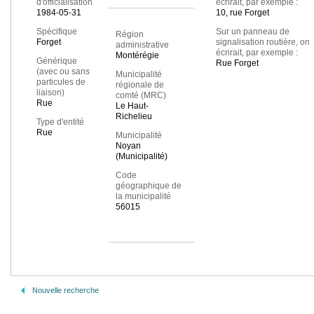
d'officialisation
écrirait, par exemple :
1984-05-31
10, rue Forget
Spécifique
Sur un panneau de
Région
Forget
signalisation routière, on
administrative
écrirait, par exemple :
Montérégie
Générique
Rue Forget
(avec ou sans
Municipalité
particules de
régionale de
liaison)
comté (MRC)
Rue
Le Haut-
Richelieu
Type d'entité
Rue
Municipalité
Noyan
(Municipalité)
Code
géographique de
la municipalité
56015
Nouvelle recherche