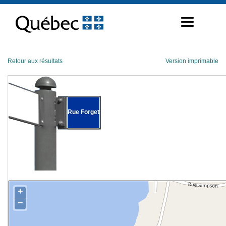
Passer
au
contenu
Retour aux résultats
Version imprimable
Rue Forget
+
−