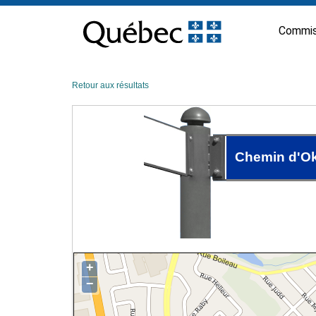
Passer
au
Commis
contenu
Retour aux résultats
Chemin d'O
+
−