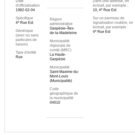
Date
Dans une adresse, on
d'officialisation
écrirait, par exemple :
e
1982-02-04
10, 4
Rue Est
Spécifique
Sur un panneau de
Région
e
4
Rue Est
signalisation routière, on
administrative
écrirait, par exemple :
Gaspésie–Îles-
Générique
e
4
Rue Est
de-la-Madeleine
(avec ou sans
particules de
Municipalité
liaison)
régionale de
comté (MRC)
Type d'entité
La Haute-
Rue
Gaspésie
Municipalité
Saint-Maxime-du-
Mont-Louis
(Municipalité)
Code
géographique de
la municipalité
04010