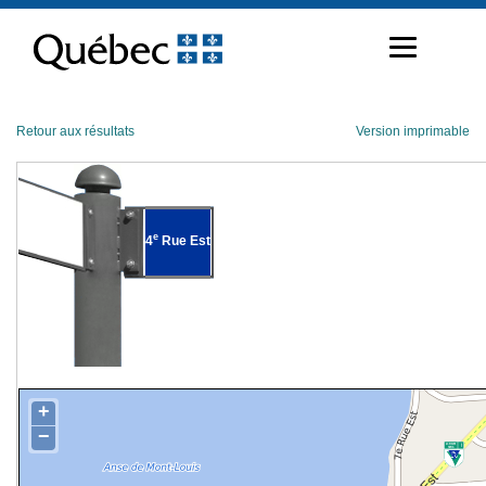
Passer
au
contenu
Retour aux résultats
Version imprimable
e
4
Rue Est
+
−