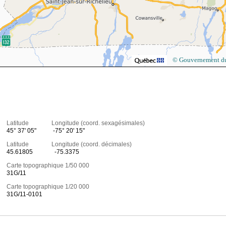
© Gouvernement d
Latitude Longitude (coord. sexagésimales)
45° 37' 05"
-75° 20' 15"
Latitude Longitude (coord. décimales)
45.61805
-75.3375
Carte topographique 1/50 000
31G/11
Carte topographique 1/20 000
31G/11-0101