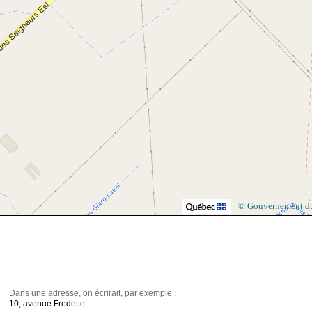
© Gouvernement d
Dans une adresse, on écrirait, par exemple :
10, avenue Fredette