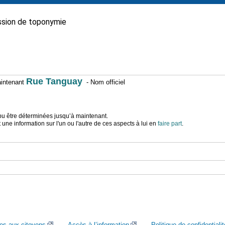
sion de toponymie
Rue Tanguay
maintenant
- Nom officiel
t pu être déterminées jusqu’à maintenant.
ne information sur l'un ou l'autre de ces aspects à lui en
faire part
.
ces aux citoyens
Accès à l’information
Politique de confidentialit