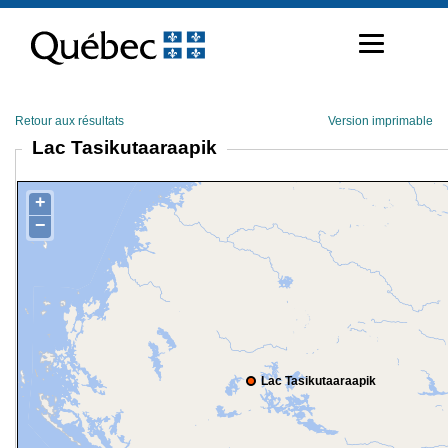
Passer
au
contenu
Retour aux résultats
Version imprimable
Lac Tasikutaaraapik
+
−
Lac Tasikutaaraapik