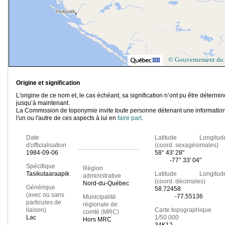
© Gouvernement du
Origine et signification
L'origine de ce nom et, le cas échéant, sa signification n’ont pu être détermi
jusqu’à maintenant.
La Commission de toponymie invite toute personne détenant une information
l'un ou l'autre de ces aspects à lui en
faire part
.
Date
Latitude Longitud
d'officialisation
(coord. sexagésimales)
1984-09-06
58° 43' 28"
-77° 33' 04"
Spécifique
Région
Tasikutaaraapik
Latitude Longitud
administrative
(coord. décimales)
Nord-du-Québec
Générique
58.72458
(avec ou sans
-77.55136
Municipalité
particules de
régionale de
liaison)
Carte topographique
comté (MRC)
Lac
1/50 000
Hors MRC