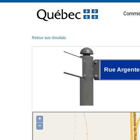
Passer
au
Commis
contenu
Retour aux résultats
Rue Argente
+
−