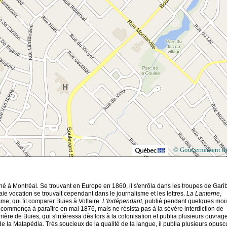
© Gouvernement d
é à Montréal. Se trouvant en Europe en 1860, il s'enrôla dans les troupes de Garib
raie vocation se trouvait cependant dans le journalisme et les lettres.
La Lanterne
,
me, qui fit comparer Buies à Voltaire.
L'Indépendant
, publié pendant quelques moi
n, commença à paraître en mai 1876, mais ne résista pas à la sévère interdiction de
ère de Buies, qui s'intéressa dès lors à la colonisation et publia plusieurs ouvrag
e la Matapédia. Très soucieux de la qualité de la langue, il publia plusieurs opusc