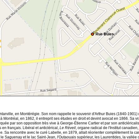
Rue Buies
arville, en Montérégie. Son nom rappelle le souvenir d'Arthur Buies (1840-1901) n
r à Montréal, en 1862, il entreprit ses études en droit et devint avocat en 1866. Sa v
uée par son opposition très vive à George-Étienne Cartier et par son anticléricalis
en français. Libéral et anticlérical,
Le Réveil
, organe radical de l'Institut canadie
a rencontre avec le curé Labelle, en 1879, allait réorienter complètement la carri
Saguenay et le lac Saint-Jean, l'Outaouais supérieur, les Laurentides, la vallée d