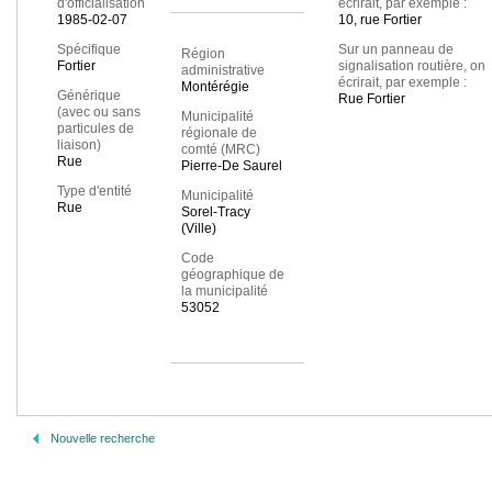
d'officialisation
écrirait, par exemple :
1985-02-07
10, rue Fortier
Spécifique
Sur un panneau de
Région
Fortier
signalisation routière, on
administrative
écrirait, par exemple :
Montérégie
Générique
Rue Fortier
(avec ou sans
Municipalité
particules de
régionale de
liaison)
comté (MRC)
Rue
Pierre-De Saurel
Type d'entité
Municipalité
Rue
Sorel-Tracy
(Ville)
Code
géographique de
la municipalité
53052
Nouvelle recherche