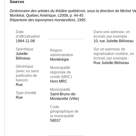
Sources
Dictionnaire des artistes du théâtre québécois
, sous la direction de Michel Va
Montréal, Québec Amérique, c2008, p. 44-45.
Répertoire des toponymes montarvillois
, 1995.
Date
Dans une adresse, on
d'officialisation
écrirait, par exemple :
1984-11-08
10, rue Juliette-Béliveau
Spécifique
Sur un panneau de
Région
Juliette-
signalisation routière, on
administrative
Béliveau
écrirait, par exemple :
Montérégie
Rue Juliette-Béliveau
Générique
Municipalité
(avec ou sans
régionale de
particules de
comté (MRC)
liaison)
Hors MRC
Rue
Municipalité
Type d'entité
Saint-Bruno-de-
Rue
Montarville (Ville)
Code
géographique de
la municipalité
58037