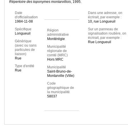
Répertoire des toponymes montarvillois
, 1995.
Date
Dans une adresse, on
d'officialisation
écrirait, par exemple :
1984-11-08
10, rue Longueuil
Spécifique
Sur un panneau de
Région
Longueuil
signalisation routière, on
administrative
écrirait, par exemple :
Montérégie
Générique
Rue Longueuil
(avec ou sans
Municipalité
particules de
régionale de
liaison)
comté (MRC)
Rue
Hors MRC
Type d'entité
Municipalité
Rue
Saint-Bruno-de-
Montarville (Ville)
Code
géographique de
la municipalité
58037